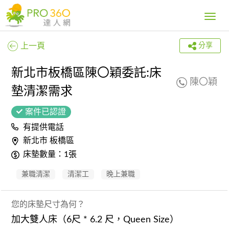
Toggle
navig
上一頁
分享
新北市板橋區陳〇穎委託:床
陳〇穎
墊清潔需求
案件已認證
有提供電話
新北市 板橋區
床墊數量：1張
兼職清潔
清潔工
晚上兼職
您的床墊尺寸為何？
加大雙人床（6尺 * 6.2 尺，Queen Size）