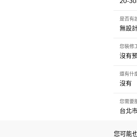
20-3
是否有
無設
您裝修
沒有
還有什
沒有
您需要
台北市
您可能