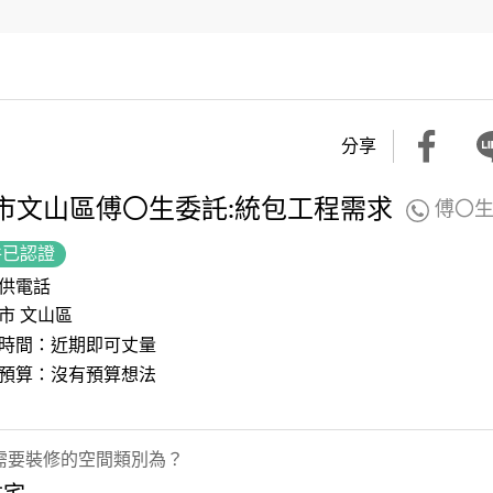
分享
市文山區傅〇生委託:統包工程需求
傅〇
件已認證
供電話
市 文山區
時間：近期即可丈量
預算：沒有預算想法
需要裝修的空間類別為？