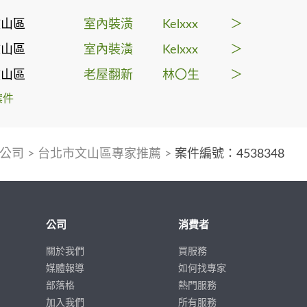
文山區
室內裝潢
Kelxxx
＞
文山區
室內裝潢
Kelxxx
＞
文山區
老屋翻新
林〇生
＞
案件
公司
>
台北市文山區專家推薦
>
案件編號：4538348
公司
消費者
關於我們
買服務
媒體報導
如何找專家
部落格
熱門服務
加入我們
所有服務