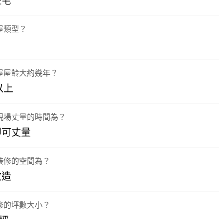
住宅
屋類型？
屋屋齡大約幾年？
以上
現場丈量的時間為？
即可丈量
裝修的空間為？
改造
修的坪數大小？