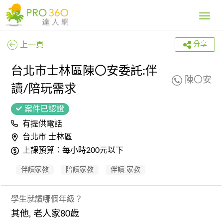
Toggle
navig
上一頁
分享
台北市士林區陳〇安委託:伴
陳〇安
讀/陪玩需求
案件已認證
有提供電話
台北市 士林區
上課預算：每小時200元以下
伴讀家教
陪讀家教
伴讀 家教
學生就讀哪個年級？
其他, 老人家80歲