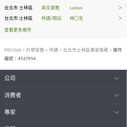
台北市 士林區
英文家教
Luixxx
＞
台北市 士林區
伴讀/陪玩
林〇生
＞
查看更多案件
PRO360
>
升學家教
>
伴讀
>
台北市士林區專家推薦
>
案件
編號：4537954
公司
消費者
專家