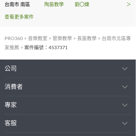
台南市 南區
陶笛教學
劉〇婕
＞
查看更多案件
PRO360
>
音樂教室
>
管樂教學
>
長笛教學
>
台南市北區專
家推薦
>
案件編號：4537371
公司
消費者
專家
客服