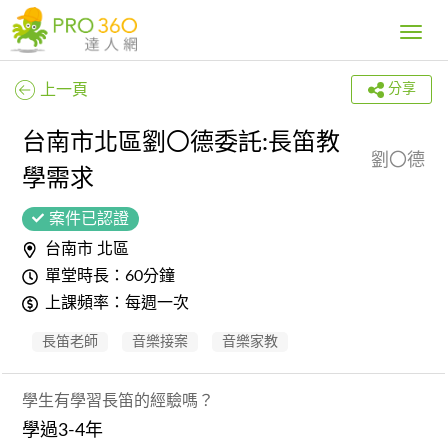
Toggle
navig
上一頁
分享
台南市北區劉〇德委託:長笛教
劉〇德
學需求
案件已認證
台南市 北區
單堂時長：60分鐘
上課頻率：每週一次
長笛老師
音樂接案
音樂家教
學生有學習長笛的經驗嗎？
學過3-4年