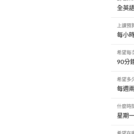
全英
上課預
每小時
希望每
90分
希望多
每週
什麼時
星期一
希望在