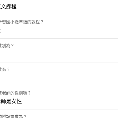
英文課程
學習國小幾年級的課程？
級
性別為？
數為？
定老師的性別嗎？
老師是女性
的授課需求為？