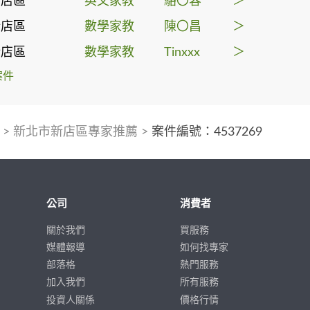
新店區
英文家教
駱〇容
＞
新店區
數學家教
陳〇昌
＞
新店區
數學家教
Tinxxx
＞
案件
>
新北市新店區專家推薦
>
案件編號：4537269
公司
消費者
關於我們
買服務
媒體報導
如何找專家
部落格
熱門服務
加入我們
所有服務
投資人關係
價格行情