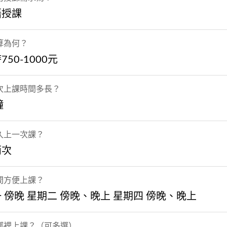
語授課
算為何？
750-1000元
次上課時間多長？
鐘
久上一次課？
兩次
間方便上課？
 傍晚 星期二 傍晚、晚上 星期四 傍晚、晚上
哪裡上課？（可多選）