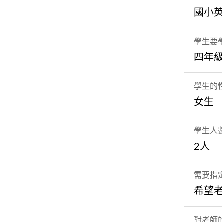
國小
學生要
四年
學生的
女生
學生人
2人
需要指
希望
對老師