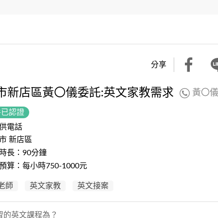
分享
市新店區黃〇儀委託:英文家教需求
黃〇
件已認證
供電話
市 新店區
時長：90分鐘
預算：每小時750-1000元
老師
英文家教
英文接案
習的英文課程為？