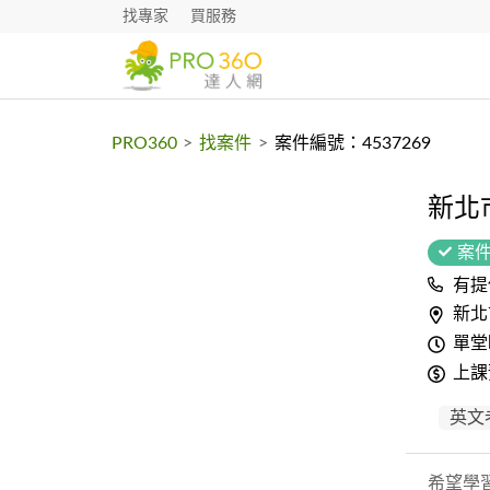
找專家
買服務
PRO360
>
找案件
>
案件編號：4537269
新北
案
有提
新北
單堂
上課
英文
希望學