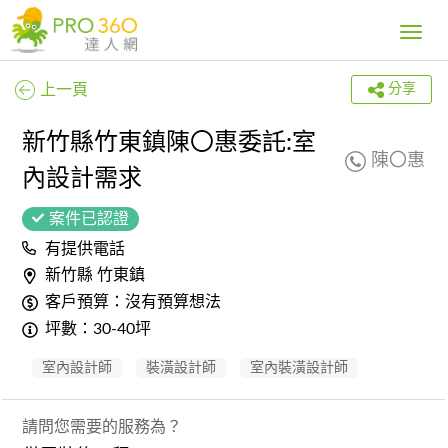
Toggle
navig
上一頁
分享
新竹縣竹東鎮陳〇惠委託:室
陳〇惠
內設計需求
案件已認證
有提供電話
新竹縣 竹東鎮
客戶預算：沒有預算想法
坪數：30-40坪
室內設計師
裝潢設計師
室內裝潢設計師
請問您需要的服務為？