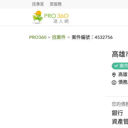
找專家
買服務
PRO360
>
找案件
>
案件編號：4532756
高雄
案
高雄
債務
您的債
銀行
資產