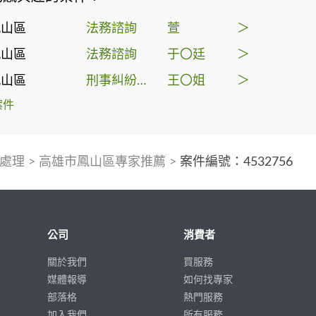
鳳山區
法務諮詢
萱
＞
鳳山區
法務諮詢
于〇廷
＞
鳳山區
刑事糾紛處理
王〇姐
＞
案件
處理
>
高雄市鳳山區專家推薦
>
案件編號：4532756
公司
消費者
關於我們
買服務
媒體報導
如何找專家
部落格
熱門服務
加入我們
所有服務