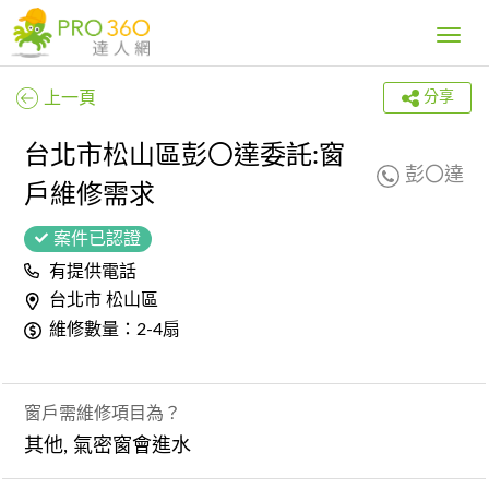
Toggle
navig
上一頁
分享
台北市松山區彭〇達委託:窗
彭〇達
戶維修需求
案件已認證
有提供電話
台北市 松山區
維修數量：2-4扇
窗戶需維修項目為？
其他, 氣密窗會進水