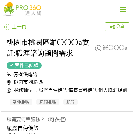
Toggle
navig
上一頁
分享
桃園市桃園區羅〇〇〇a委
羅〇〇〇a
託:職涯諮詢顧問需求
案件已認證
有提供電話
桃園市 桃園區
服務類型 ：履歷自傳健診,備審資料健診,個人職涯規劃,
講師兼職
顧問兼職
顧問
您需要何種服務？（可多選）
履歷自傳健診