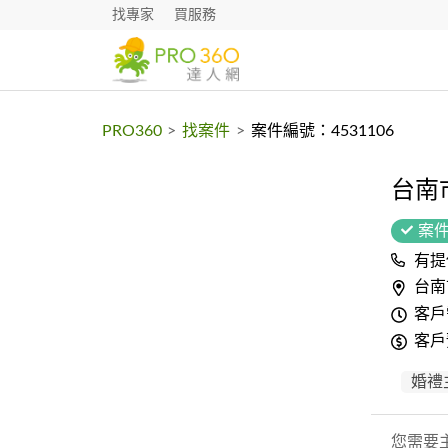
找專家
買服務
PRO360
>
找案件
>
案件編號：4531106
台南
案
有提
台南
客戶
客戶
婚禮
您需要