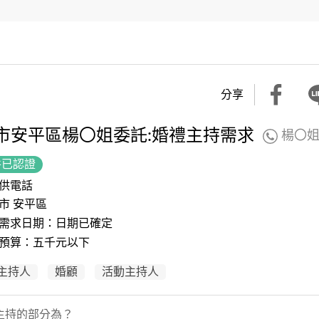
分享
市安平區楊〇姐委託:婚禮主持需求
楊〇
件已認證
供電話
市 安平區
需求日期：日期已確定
預算：五千元以下
主持人
婚顧
活動主持人
主持的部分為？