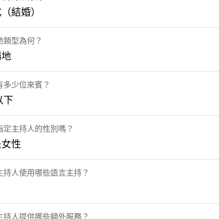
式（結婚）
地類型為何？
場地
有多少位來賓？
以下
指定主持人的性別嗎？
是女性
主持人使用哪些語言主持？
主持人提供哪些額外服務？