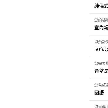
純儀
您的場
室內
您預計
50位
您需要
希望
您希望
國語
您需要