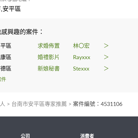
,安平區
也感興趣的案件：
安平區
求婚佈置
林〇宏
＞
永康區
婚禮影片
Rayxxx
＞
仁德區
新娘秘書
Stexxx
＞
案件
人
>
台南市安平區專家推薦
>
案件編號：4531106
公司
消費者