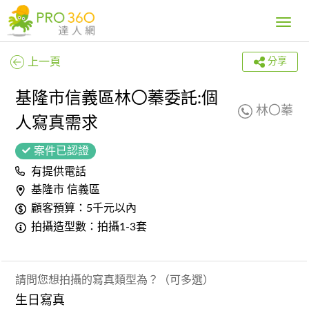
Toggle
navig
上一頁
分享
基隆市信義區林〇蓁委託:個
林〇蓁
人寫真需求
案件已認證
有提供電話
基隆市 信義區
顧客預算：5千元以內
拍攝造型數：拍攝1-3套
請問您想拍攝的寫真類型為？（可多選）
生日寫真