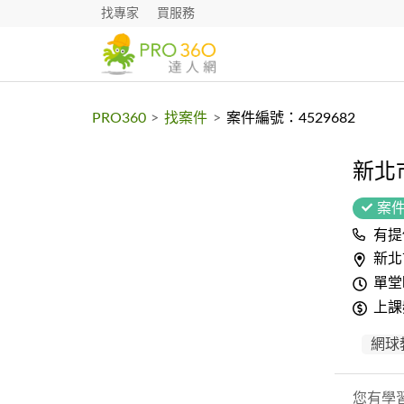
找專家
買服務
PRO360
>
找案件
>
案件編號：4529682
新北
案
有提
新北
單堂
上課
網球
您有學