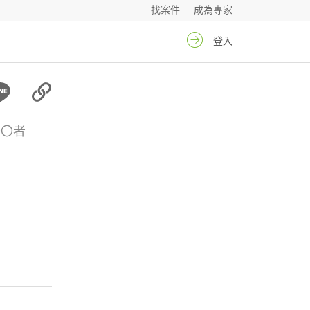
找案件
成為專家
登入
〇〇者