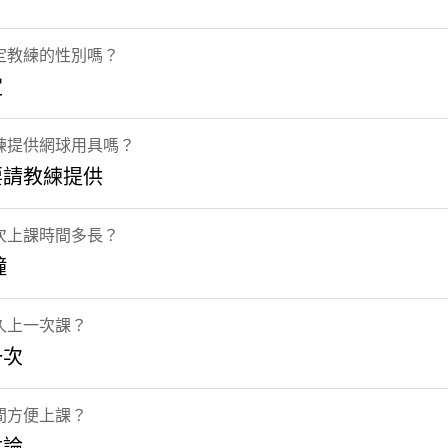
定教練的性別嗎？
定
練提供網球用具嗎？
要請教練提供
次上課時間多長？
鐘
久上一次課？
一次
間方便上課？
討論