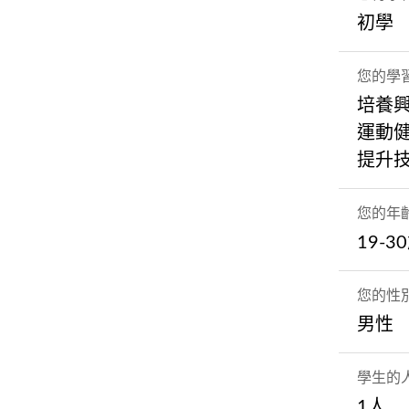
初學
您的學
培養
運動
提升
您的年
19-3
您的性
男性
學生的
1人