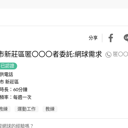
分享
市新莊區匿〇〇〇者委託:網球需求
匿〇
件已認證
供電話
市 新莊區
時長：60分鐘
頻率：每週一次
教練
運動工作
教練
習網球的經驗嗎？