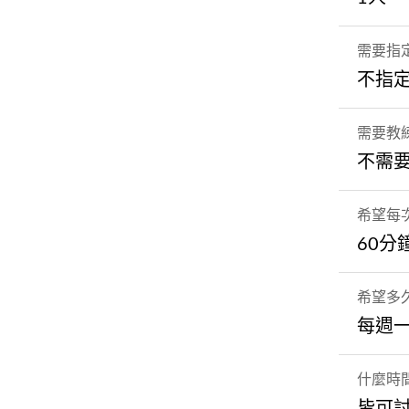
需要指
不指
需要教
不需
希望每
60分
希望多
每週
什麼時
皆可