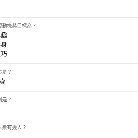
習動機與目標為？
興趣
健身
技巧
齡是？
0歲
別是？
人數有幾人？