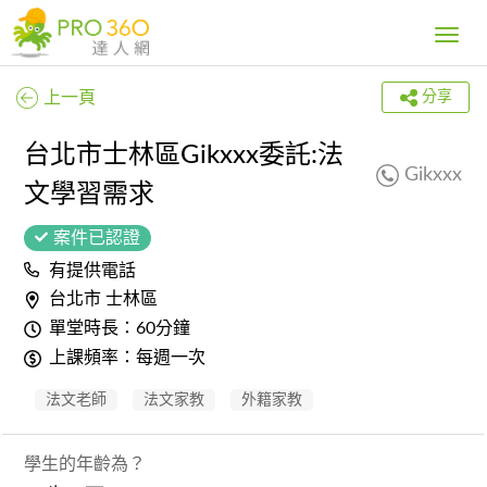
Toggle
navig
上一頁
分享
台北市士林區Gikxxx委託:法
Gikxxx
文學習需求
案件已認證
有提供電話
台北市 士林區
單堂時長：60分鐘
上課頻率：每週一次
法文老師
法文家教
外籍家教
學生的年齡為？