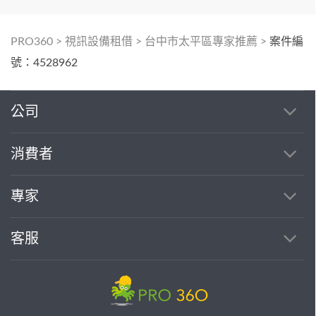
PRO360
>
視訊設備租借
>
台中市太平區專家推薦
>
案件編
號：4528962
公司
消費者
專家
客服