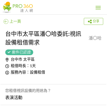
Toggle
navig
上一頁
分享
台中市太平區潘〇哈委託:視訊
潘〇哈
設備租借需求
案件已認證
台中市 太平區
租借時長：1天
服務內容：設備租借
您租借視訊設備的用途為？
表演活動