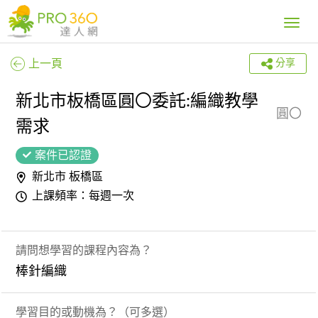
Toggle
navig
上一頁
分享
新北市板橋區圓〇委託:編織教學
圓〇
需求
案件已認證
新北市 板橋區
上課頻率：每週一次
請問想學習的課程內容為？
棒針編織
學習目的或動機為？（可多選）