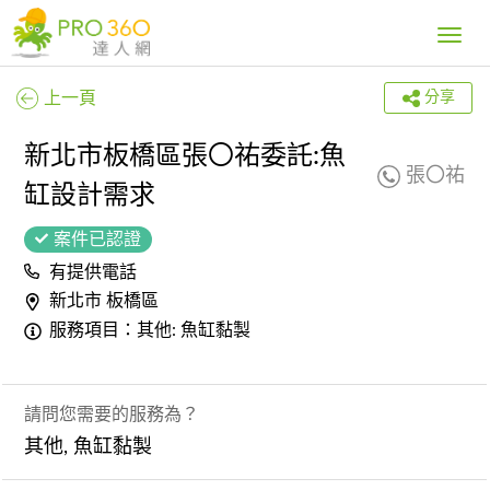
Toggle
navig
上一頁
分享
新北市板橋區張〇祐委託:魚
張〇祐
缸設計需求
案件已認證
有提供電話
新北市 板橋區
服務項目：其他: 魚缸黏製
請問您需要的服務為？
其他, 魚缸黏製