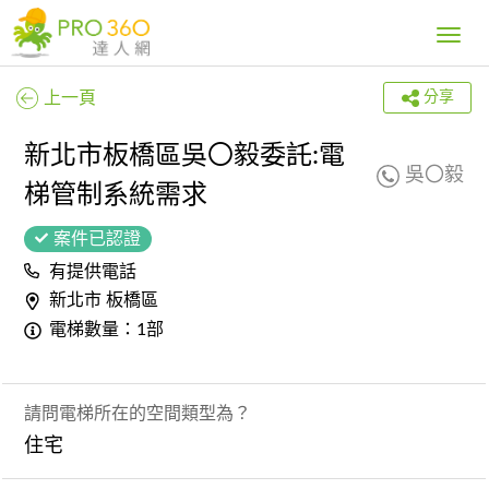
Toggle
navig
上一頁
分享
新北市板橋區吳〇毅委託:電
吳〇毅
梯管制系統需求
案件已認證
有提供電話
新北市 板橋區
電梯數量：1部
請問電梯所在的空間類型為？
住宅