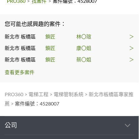
PRO360
>
找案件
>
案件編號：4528007
您可能也感興趣的案件：
新北市 板橋區
鎖匠
林〇瑄
＞
新北市 板橋區
鎖匠
康〇姐
＞
新北市 板橋區
鎖匠
蔡〇姐
＞
查看更多案件
PRO360
>
電梯工程
>
電梯管制系統
>
新北市板橋區專家推
薦
>
案件編號：4528007
公司