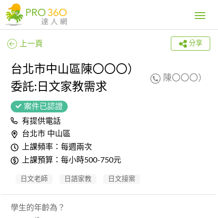
Toggle
navig
上一頁
分享
台北市中山區陳〇〇〇）
陳〇〇〇）
委託:日文家教需求
案件已認證
有提供電話
台北市 中山區
上課頻率：每週兩次
上課預算：每小時500-750元
日文老師
日語家教
日文接案
學生的年齡為？