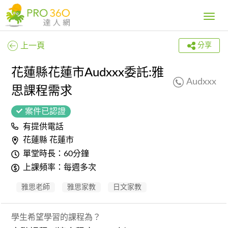
Toggle
navig
上一頁
分享
花蓮縣花蓮市Audxxx委託:雅
Audxxx
思課程需求
案件已認證
有提供電話
花蓮縣 花蓮市
單堂時長：60分鐘
上課頻率：每週多次
雅思老師
雅思家教
日文家教
學生希望學習的課程為？