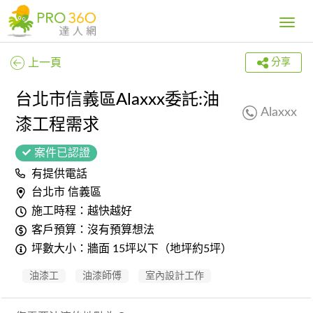
Toggle
navig
上一頁
分享
台北市信義區Alaxxx委託:油
Alaxxx
漆工程需求
案件已認證
有提供電話
台北市 信義區
施工時程：越快越好
客戶預算：沒有預算想法
坪數大小：牆面 15坪以下（地坪約5坪）
油漆工
油漆師傅
室內設計工作