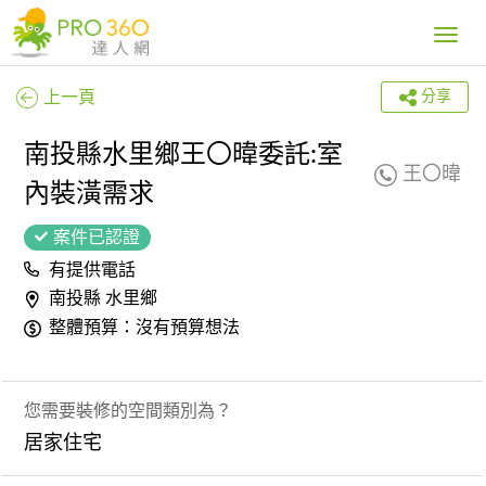
Toggle
navig
上一頁
分享
南投縣水里鄉王〇暐委託:室
王〇暐
內裝潢需求
案件已認證
有提供電話
南投縣 水里鄉
整體預算：沒有預算想法
您需要裝修的空間類別為？
居家住宅