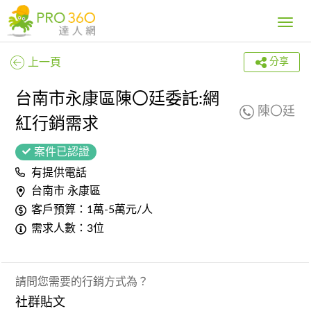
Toggle
navig
上一頁
分享
台南市永康區陳〇廷委託:網
陳〇廷
紅行銷需求
案件已認證
有提供電話
台南市 永康區
客戶預算：1萬-5萬元/人
需求人數：3位
請問您需要的行銷方式為？
社群貼文