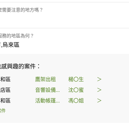
麼需要注意的地方嗎？
服務的地區為何？
,烏來區
也感興趣的案件：
永和區
鷹架出租
楊〇生
＞
新店區
音響設備租賃
沈〇蜜
＞
中和區
活動帳篷出租
馮〇姐
＞
案件