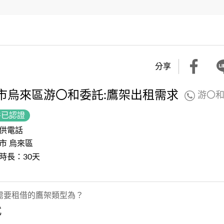
分享
市烏來區游〇和委託:鷹架出租需求
游〇
件已認證
供電話
市 烏來區
時長：30天
需要租借的鷹架類型為？
式