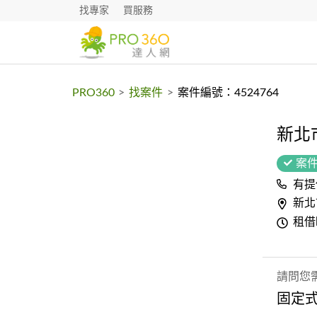
找專家
買服務
PRO360
>
找案件
>
案件編號：4524764
新北
案
有提
新北
租借
請問您
固定