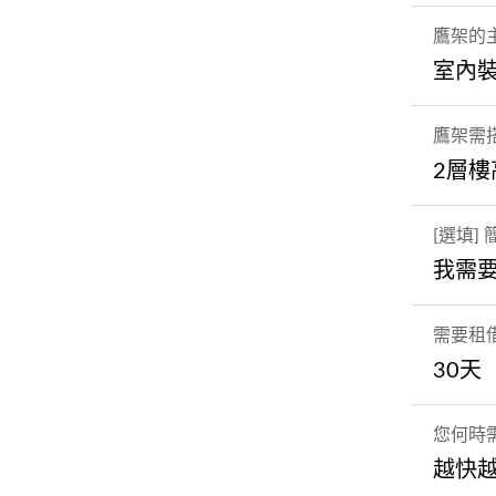
鷹架的
室內
鷹架需
2層樓
[選填]
我需要
需要租
30天
您何時
越快