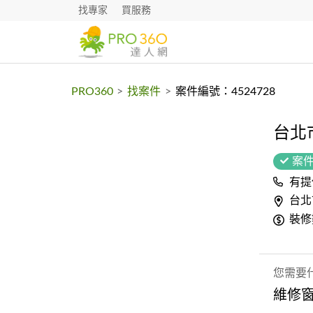
找專家
買服務
PRO360
>
找案件
>
案件編號：4524728
台北
案
有提
台北
裝修
您需要
維修