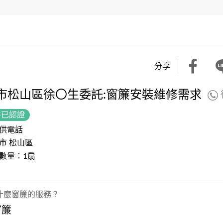
分享
市松山區徐〇生委託:窗簾安裝維修需求
件已認證
供電話
市 松山區
數量：1扇
什麼窗簾的服務？
窗簾