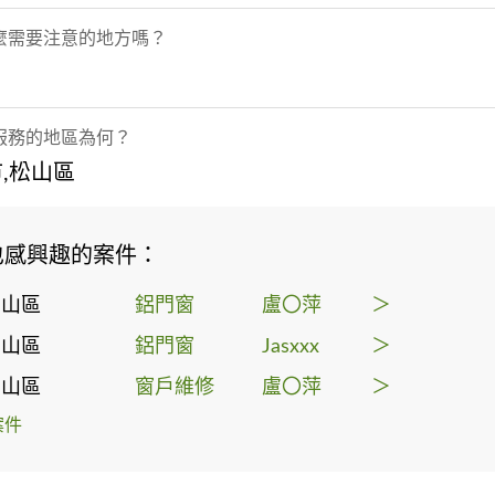
麼需要注意的地方嗎？
服務的地區為何？
,松山區
也感興趣的案件：
松山區
鋁門窗
盧〇萍
＞
松山區
鋁門窗
Jasxxx
＞
松山區
窗戶維修
盧〇萍
＞
案件