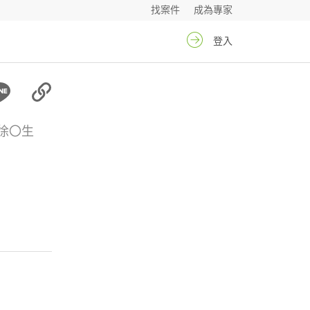
找案件
成為專家
登入
徐〇生