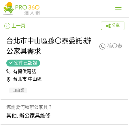
Toggle
navig
上一頁
分享
台北市中山區孫〇泰委託:辦
孫〇泰
公家具需求
案件已認證
有提供電話
台北市 中山區
自由業
您需要何種辦公家具？
其他, 辦公家具維修