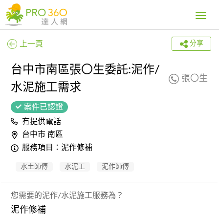
Toggle
navig
上一頁
分享
台中市南區張〇生委託:泥作/
張〇生
水泥施工需求
案件已認證
有提供電話
台中市 南區
服務項目：泥作修補
水土師傅
水泥工
泥作師傅
您需要的泥作/水泥施工服務為？
泥作修補