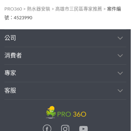
PRO360
>
熱水器安裝
>
高雄市三民區專家推薦
>
案件編
號：4523990
公司
消費者
專家
客服