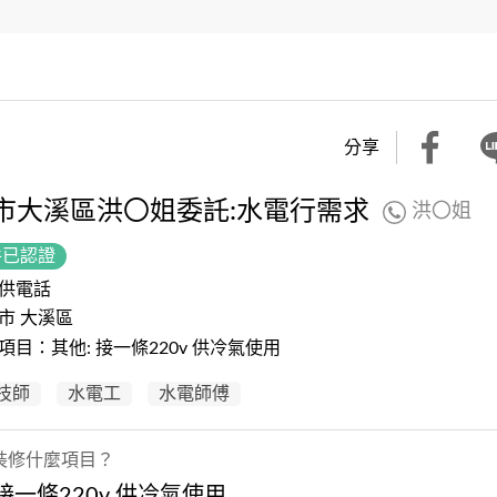
分享
市大溪區洪〇姐委託:水電行需求
洪〇姐
件已認證
供電話
市 大溪區
項目：其他: 接一條220v 供冷氣使用
技師
水電工
水電師傅
裝修什麼項目？
 接一條220v 供冷氣使用