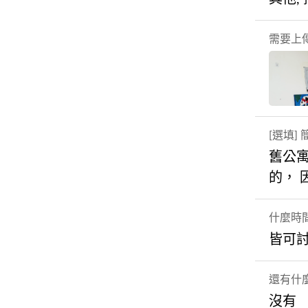
需要上
[選填]
舊公寓
的， 
什麼時
皆可
還有什
沒有