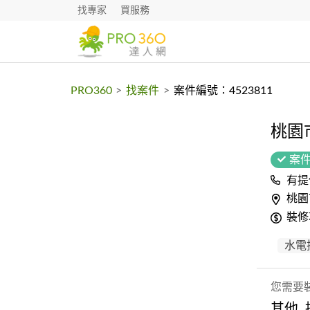
找專家
買服務
PRO360
>
找案件
>
案件編號：4523811
桃園
案
有提
桃園
裝修
水電
您需要
其他,