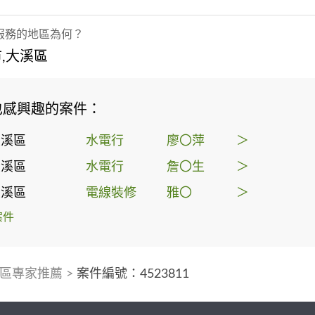
服務的地區為何？
,大溪區
也感興趣的案件：
大溪區
水電行
廖〇萍
＞
大溪區
水電行
詹〇生
＞
大溪區
電線裝修
雅〇
＞
案件
區專家推薦
>
案件編號：4523811