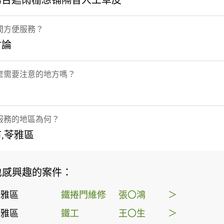
陽台遮雨栅想铺隔音人工草皮
間方便服務？
討論
麼需要注意的地方嗎？
服務的地區為何？
,苓雅區
也感興趣的案件：
苓雅區
鐵捲門維修
張〇鴻
＞
苓雅區
鐵工
王〇生
＞