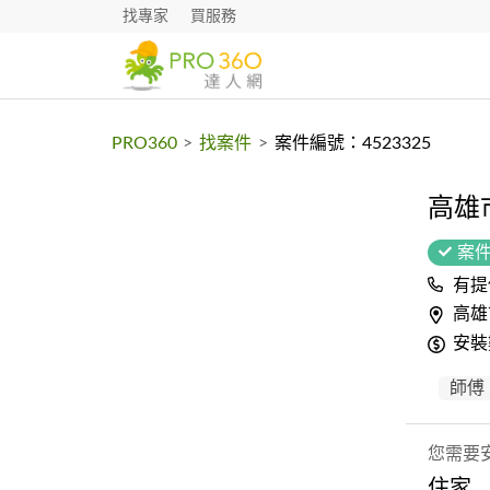
找專家
買服務
PRO360
>
找案件
>
案件編號：4523325
高雄
案
有提
高雄
安裝
師傅
您需要
住家