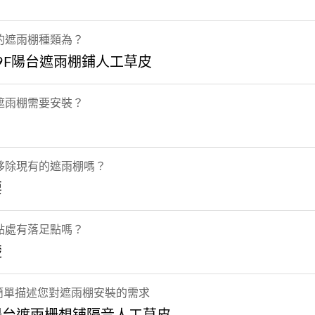
的遮雨棚種類為？
 9F陽台遮雨棚鋪人工草皮
遮雨棚需要安裝？
移除現有的遮雨棚嗎？
要
點處有落足點嗎？
楚
] 簡單描述您對遮雨棚安裝的需求