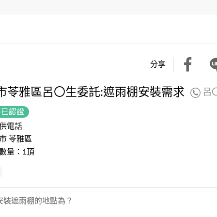
分享
市苓雅區呂〇生委託:遮雨棚安裝需求
呂
件已認證
供電話
市 苓雅區
數量：1頂
安裝遮雨棚的地點為？