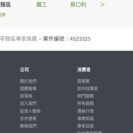
苓雅區
鐵工
蔡〇利
＞
案件
苓雅區專家推薦
>
案件編號：4523325
公司
消費者
關於我們
買服務
媒體報導
如何找專家
部落格
熱門服務
加入我們
所有服務
投資人關係
價格行情
合作提案
專業知識
聯絡我們
專家目錄