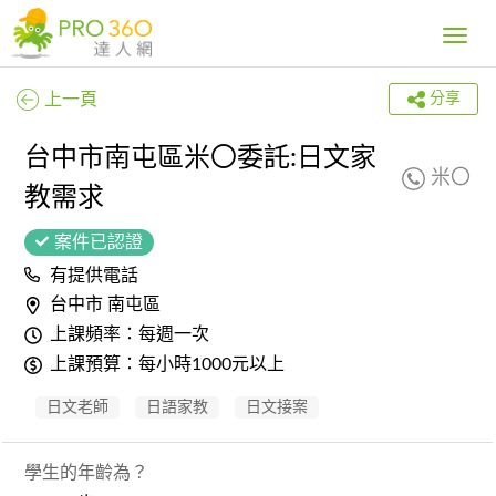
Toggle
navig
上一頁
分享
台中市南屯區米〇委託:日文家
米〇
教需求
案件已認證
有提供電話
台中市 南屯區
上課頻率：每週一次
上課預算：每小時1000元以上
日文老師
日語家教
日文接案
學生的年齡為？