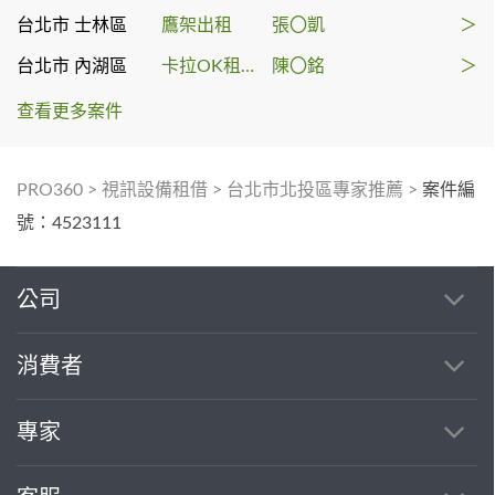
台北市 士林區
鷹架出租
張〇凱
＞
台北市 內湖區
卡拉OK租賃
陳〇銘
＞
查看更多案件
PRO360
>
視訊設備租借
>
台北市北投區專家推薦
>
案件編
號：4523111
公司
消費者
專家