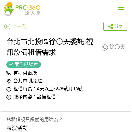
Toggle
navig
上一頁
分享
台北市北投區徐〇天委託:視
徐〇天
訊設備租借需求
案件已認證
有提供電話
台北市 北投區
租借時長：4天以上: 6/8號到13號
服務內容：設備租借
您租借視訊設備的用途為？
表演活動