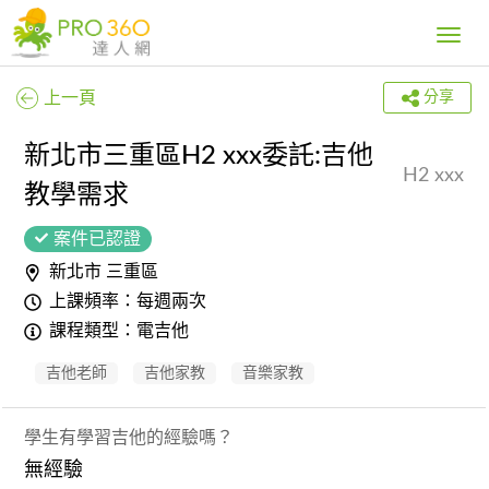
Toggle
navig
上一頁
分享
新北市三重區H2 xxx委託:吉他
H2 xxx
教學需求
案件已認證
新北市 三重區
上課頻率：每週兩次
課程類型：電吉他
吉他老師
吉他家教
音樂家教
學生有學習吉他的經驗嗎？
無經驗