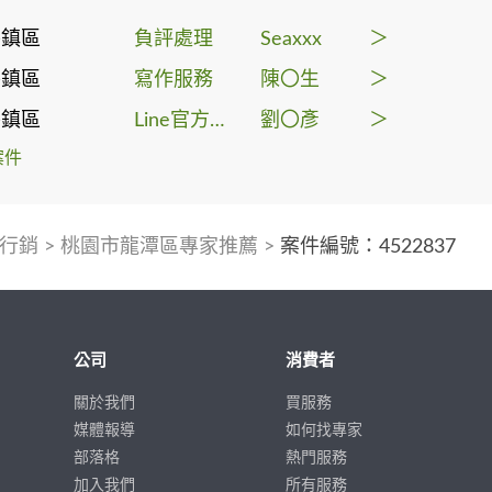
平鎮區
負評處理
Seaxxx
＞
平鎮區
寫作服務
陳〇生
＞
平鎮區
Line官方帳號代操
劉〇彥
＞
案件
行銷
>
桃園市龍潭區專家推薦
>
案件編號：4522837
公司
消費者
關於我們
買服務
媒體報導
如何找專家
部落格
熱門服務
加入我們
所有服務