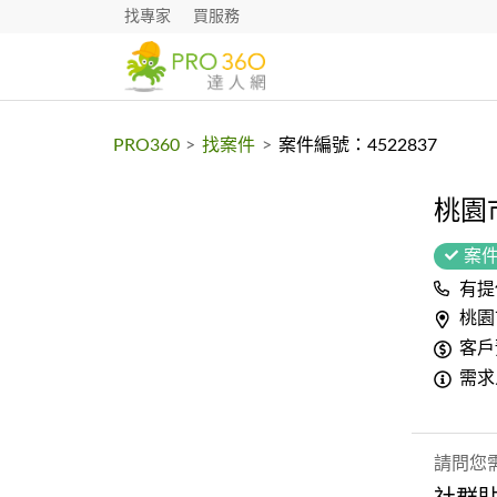
找專家
買服務
PRO360
>
找案件
>
案件編號：4522837
桃園
案
有提
桃園
客戶
需求
請問您