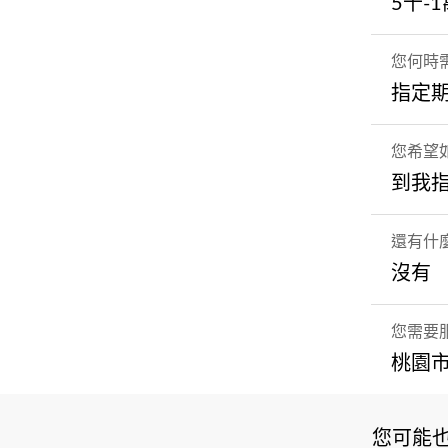
5千-
您何時
指定期間
您希望
到我
還有什
沒有
您需要
桃園市
您可能