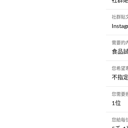
社群
社群貼
Insta
需要的
食品
您希望
不指
您需要
1位
您給每