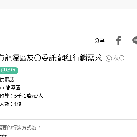
分享
市龍潭區灰〇委託:網紅行銷需求
灰〇
件已認證
供電話
市 龍潭區
預算：5千-1萬元/人
人數：1位
需要的行銷方式為？