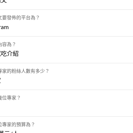
貼文
文要發佈的平台為？
gram
內容為？
試吃介紹
專家的粉絲人數有多少？
定
幾位專家？
位專家的預算為？