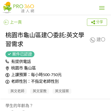
Toggle
navig
上一頁
分享
桃園市龜山區建〇委託:英文學
建〇
習需求
案件已認證
有提供電話
桃園市 龜山區
上課預算：每小時500-750元
老師性別：不指定老師性別
英文老師
英文家教
英文接案
學生的年齡為？