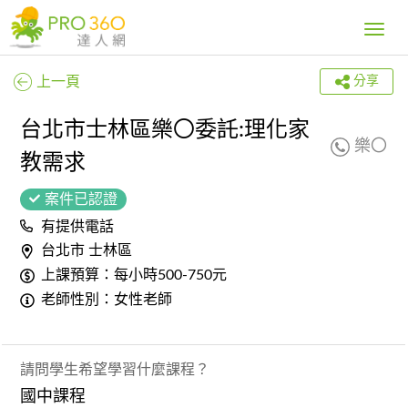
Toggle
navig
上一頁
分享
台北市士林區樂〇委託:理化家
樂〇
教需求
案件已認證
有提供電話
台北市 士林區
上課預算：每小時500-750元
老師性別：女性老師
請問學生希望學習什麼課程？
國中課程