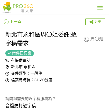
Toggle
navig
上一頁
分享
新北市永和區周〇姐委託:逐
周〇姐
字稿需求
案件已認證
有提供電話
新北市 永和區
交件類型：一般件
檔案總時長：31-60分鐘
請問您需要的逐字稿服務為？
音檔聽打逐字稿