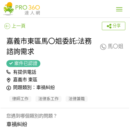
Toggle
navig
上一頁
分享
嘉義市東區馬〇姐委託:法務
馬〇姐
諮詢需求
案件已認證
有提供電話
嘉義市 東區
問題類別：車禍糾紛
律師工作
法律系工作
法律兼職
您遇到哪個類別的問題？
車禍糾紛