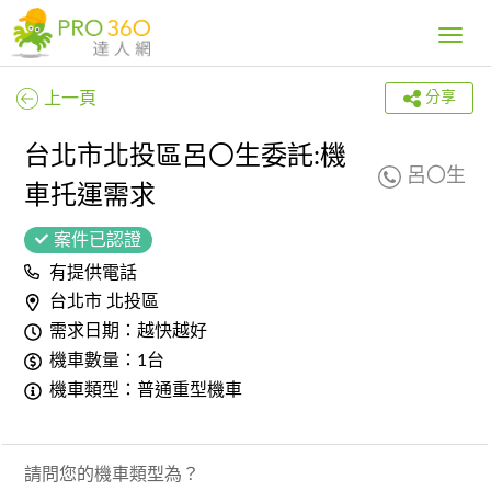
Toggle
navig
上一頁
分享
台北市北投區呂〇生委託:機
呂〇生
車托運需求
案件已認證
有提供電話
台北市 北投區
需求日期：越快越好
機車數量：1台
機車類型：普通重型機車
請問您的機車類型為？