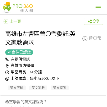
Toggle
navig
上一頁
分享
高雄市左營區曾〇瑩委託:英
曾〇瑩
文家教需求
案件已認證
有提供電話
高雄市 左營區
單堂時長：60分鐘
上課預算：每小時500元以下
英文老師
英文家教
英文接案
希望學習的英文課程為？