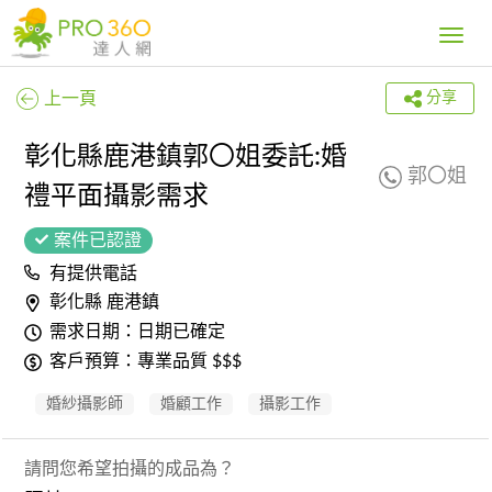
Toggle
navig
上一頁
分享
彰化縣鹿港鎮郭〇姐委託:婚
郭〇姐
禮平面攝影需求
案件已認證
有提供電話
彰化縣 鹿港鎮
需求日期：日期已確定
客戶預算：專業品質 $$$
婚紗攝影師
婚顧工作
攝影工作
請問您希望拍攝的成品為？