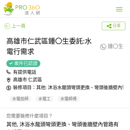
Toggle
navig
上一頁
分享
高雄市仁武區鍾〇生委託:水
鍾〇生
電行需求
案件已認證
有提供電話
高雄市 仁武區
裝修項目：其他: 沐浴水龍頭彎頭更換、彎頭後牆壁內管
水電技師
水電工
水電師傅
您需要裝修什麼項目？
其他, 沐浴水龍頭彎頭更換、彎頭後牆壁內管路有