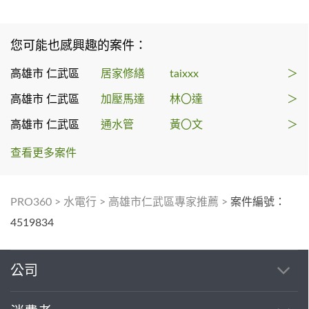
您可能也感興趣的案件：
高雄市 仁武區
居家修繕
taixxx
＞
高雄市 仁武區
加壓馬達
林〇達
＞
高雄市 仁武區
通水管
黃〇文
＞
查看更多案件
PRO360
>
水電行
>
高雄市仁武區專家推薦
>
案件編號：
4519834
公司