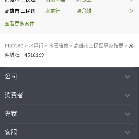
高雄市 三民區
水電行
張〇麒
＞
查看更多案件
PRO360
>
水電行
>
水管維修
>
高雄市三民區專家推薦
>
案
件編號：4518169
公司
消費者
專家
客服