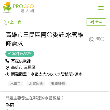
Toggle
navig
上一頁
分享
高雄市三民區阿〇委託:水管維
阿〇
修需求
案件已認證
有提供電話
高雄市 三民區
問題類型：水壓太大/太小,水管破裂/漏水
水電工
水電師傅
兼職維修
問題主要發生在哪裡的水管線路？
浴廁