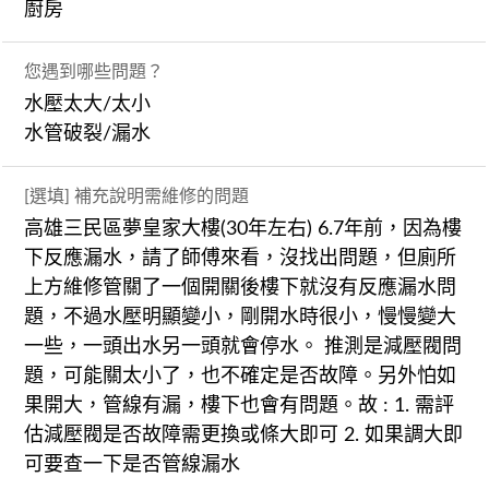
廚房
您遇到哪些問題？
水壓太大/太小
水管破裂/漏水
[選填] 補充說明需維修的問題
高雄三民區夢皇家大樓(30年左右) 6.7年前，因為樓
下反應漏水，請了師傅來看，沒找出問題，但廁所
上方維修管關了一個開關後樓下就沒有反應漏水問
題，不過水壓明顯變小，剛開水時很小，慢慢變大
一些，一頭出水另一頭就會停水。 推測是減壓閥問
題，可能關太小了，也不確定是否故障。另外怕如
果開大，管線有漏，樓下也會有問題。故 : 1. 需評
估減壓閥是否故障需更換或條大即可 2. 如果調大即
可要查一下是否管線漏水