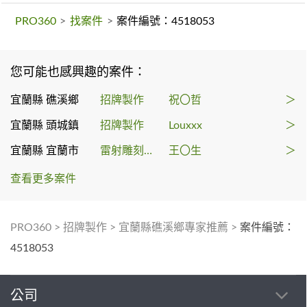
PRO360
>
找案件
>
案件編號：4518053
您可能也感興趣的案件：
宜蘭縣 礁溪鄉
招牌製作
祝〇哲
＞
宜蘭縣 頭城鎮
招牌製作
Louxxx
＞
宜蘭縣 宜蘭市
雷射雕刻代工
王〇生
＞
查看更多案件
PRO360
>
招牌製作
>
宜蘭縣礁溪鄉專家推薦
>
案件編號：
4518053
公司