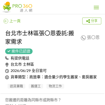
Toggle
navig
上一頁
分享
台北市士林區張〇恩委託:搬
張〇恩
家需求
案件已認證
有提供電話
台北市 士林區
2026/06/29 全日皆可
貨車類型：商旅車：適合量少的學生搬家、套房搬家
送貨兼職
搬運工
物流工作
您搬遷的距離為同縣市或跨縣市？