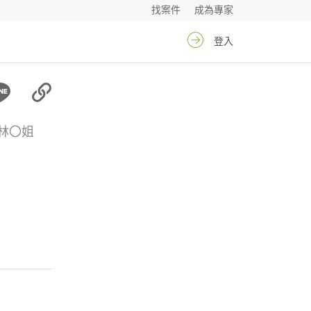
找案件
成為專家
登入
林〇姐