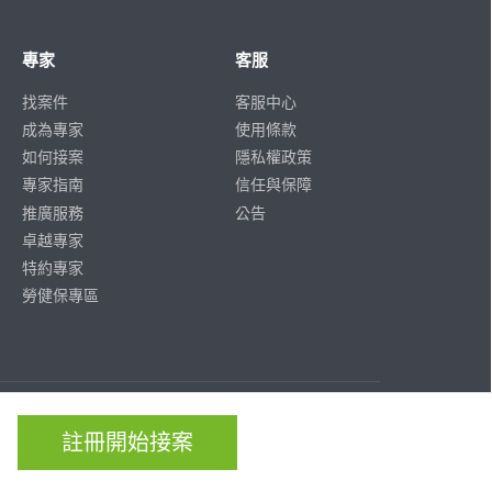
專家
客服
找案件
客服中心
成為專家
使用條款
如何接案
隱私權政策
專家指南
信任與保障
推廣服務
公告
卓越專家
特約專家
勞健保專區
ISO/IEC
ISO/IEC
27001
27701
註冊開始接案
CERTIFIED
CERTIFIED
IS 814197
IS 814197