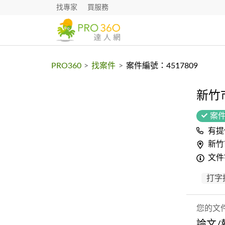
找專家
買服務
PRO360
>
找案件
>
案件編號：4517809
新竹
案
有提
新竹
文件
打字
您的文
論文/