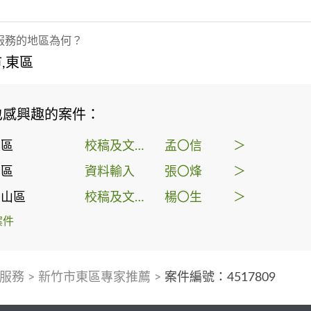
服務的地區為何？
,東區
也感興趣的案件：
東區
校稿及文字編輯
孟〇信
＞
北區
資料輸入
張〇烽
＞
香山區
校稿及文字編輯
楊〇生
＞
案件
服務
>
新竹市東區專家推薦
>
案件編號：4517809