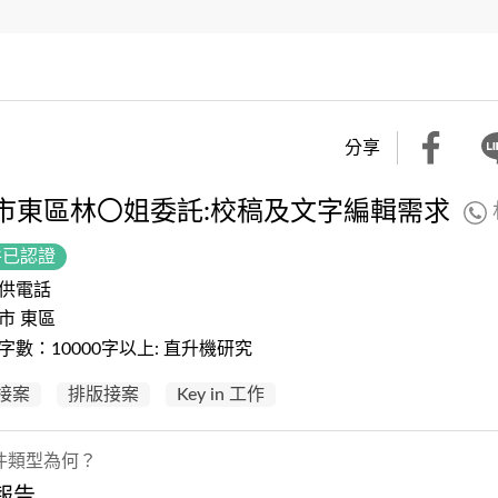
分享
市東區林〇姐委託:校稿及文字編輯需求
件已認證
供電話
市 東區
字數：10000字以上: 直升機研究
接案
排版接案
Key in 工作
件類型為何？
報告