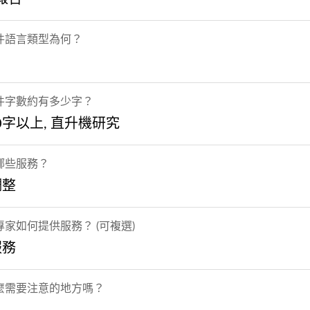
件語言類型為何？
件字數約有多少字？
00字以上, 直升機研究
哪些服務？
調整
家如何提供服務？ (可複選)
服務
麼需要注意的地方嗎？