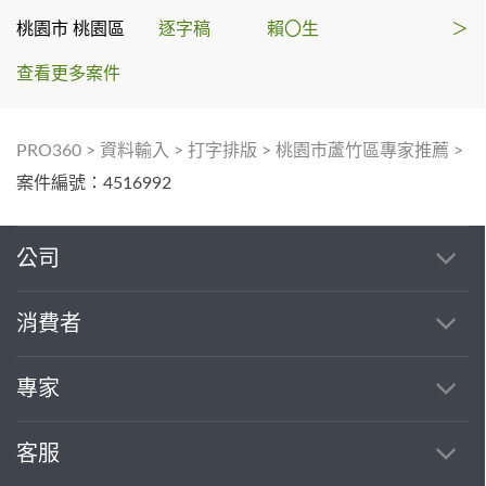
桃園市 桃園區
逐字稿
賴〇生
＞
查看更多案件
PRO360
>
資料輸入
>
打字排版
>
桃園市蘆竹區專家推薦
>
案件編號：4516992
公司
消費者
專家
客服