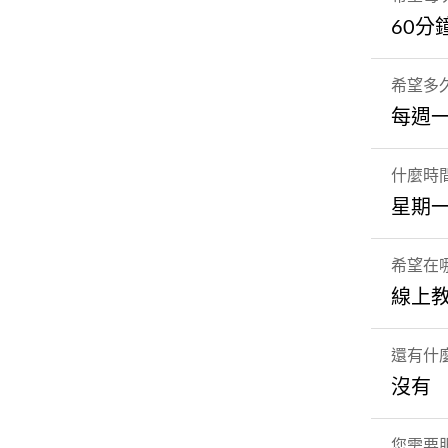
60分
希望多
每週
什麼時
星期一
希望在
線上
還有什
沒有
您需要