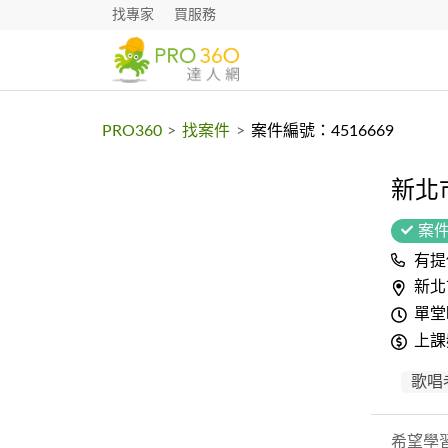
找專家
買服務
PRO360
>
找案件
>
案件編號：4516669
新北
案
有提
新北
單堂
上課
歌唱
希望學