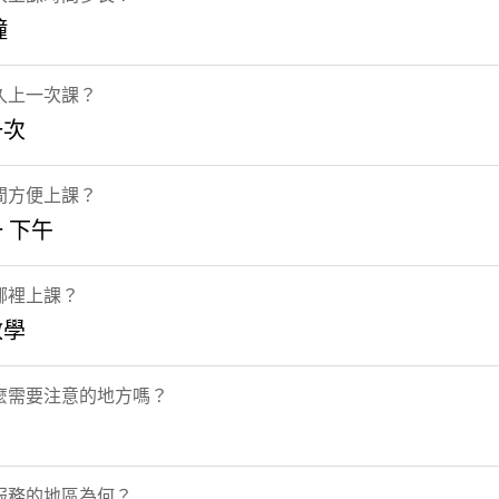
鐘
久上一次課？
一次
間方便上課？
 下午
哪裡上課？
教學
麼需要注意的地方嗎？
服務的地區為何？