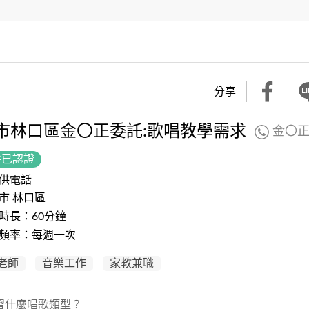
分享
市林口區金〇正委託:歌唱教學需求
金〇
件已認證
供電話
市 林口區
時長：60分鐘
頻率：每週一次
老師
音樂工作
家教兼職
習什麼唱歌類型？