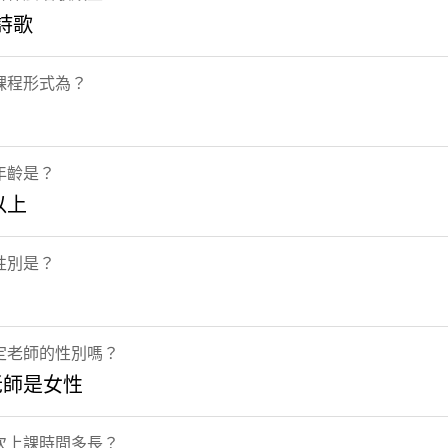
 詩歌
課程形式為？
年齡是？
以上
性別是？
定老師的性別嗎？
老師是女性
次上課時間多長？