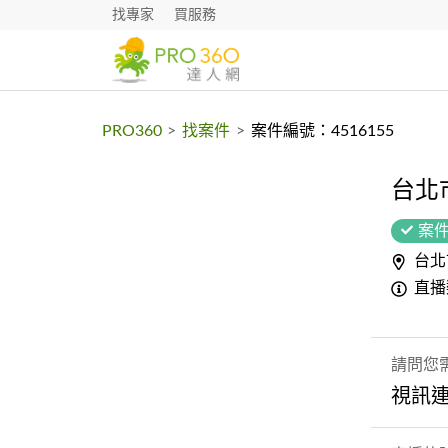
找專家
買服務
PRO360
>
找案件
>
案件編號：4516155
台北
案
台北
直播
請問您
視訊