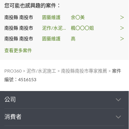
您可能也感興趣的案件：
南投縣 南投市
園藝維護
余〇美
＞
南投縣 南投市
泥作/水泥施工
楓〇〇〇姐
＞
南投縣 南投市
園藝維護
高
＞
查看更多案件
PRO360
>
泥作/水泥施工
>
南投縣南投市專家推薦
>
案件
編號：4516153
公司
消費者