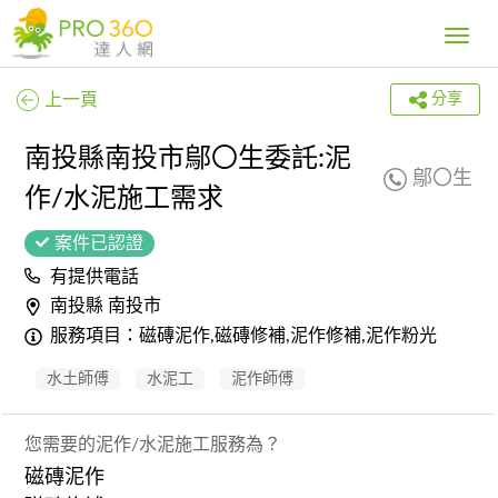
Toggle
navig
上一頁
分享
南投縣南投市鄔〇生委託:泥
鄔〇生
作/水泥施工需求
案件已認證
有提供電話
南投縣 南投市
服務項目：磁磚泥作,磁磚修補,泥作修補,泥作粉光
水土師傅
水泥工
泥作師傅
您需要的泥作/水泥施工服務為？
磁磚泥作