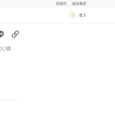
找案件
成為專家
登入
〇〇嬌