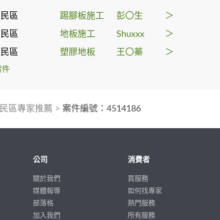
三民區
踢腳板施工
彭〇生
＞
三民區
地板施工
Shuxxx
＞
三民區
塑膠地板
王〇蓁
＞
案件
民區專家推薦
>
案件編號：4514186
公司
消費者
關於我們
買服務
媒體報導
如何找專家
部落格
熱門服務
加入我們
所有服務