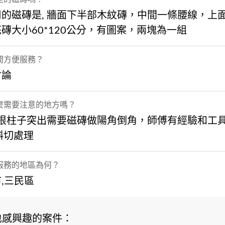
用的磁磚是, 牆面下半部木紋磚，中間一條腰線，上
磚大小60*120公分，有圖案，兩塊為一組
間方便服務？
討論
麼需要注意的地方嗎？
 一根柱子突出需要磁磚做陽角倒角，師傅有經驗和工
斜切處理
服務的地區為何？
,三民區
也感興趣的案件：