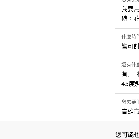
我要
磚，花
什麼時
皆可
還有什
有,
45度
您需要
高雄市
您可能