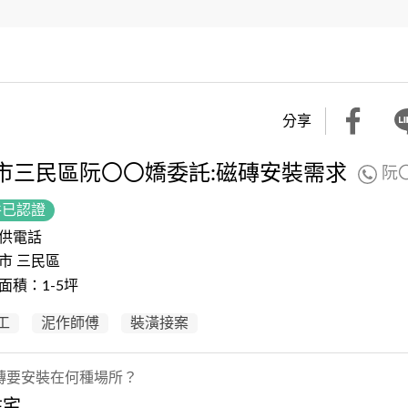
分享
市三民區阮〇〇嬌委託:磁磚安裝需求
阮
件已認證
供電話
市 三民區
面積：1-5坪
工
泥作師傅
裝潢接案
磚要安裝在何種場所？
住宅